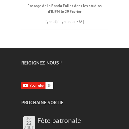
Passage de la Banda Follet dans les studios
d’RJFM le 29 Février
[yendifplayer audio=68]
REJOIGNEZ-NOUS !
PROCHAINE SORTIE
Fête patronale
SAM
22
AOÛT