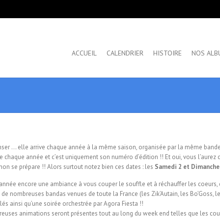
ACCUEIL
CALENDRIER
HISTOIRE
NOS ALB
ser … elle arrive chaque année à la même saison, organisée par la même bande
 chaque année et c’est uniquement son numéro d’édition !! Et oui, vous l’aurez 
on se prépare !! Alors surtout notez bien ces dates : les
Samedi 2 et Dimanche
 année encore une ambiance à vous couper le souffle et à réchauffer les coeurs,
de nombreuses bandas venues de toute la France (les Zik’Autain, les Bo’Goss, le
és ainsi qu’une soirée orchestrée par Agora Fiesta !!
euses animations seront présentes tout au long du week end telles que les cou