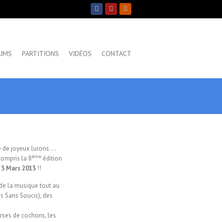
UMS
PARTITIONS
VIDÉOS
CONTACT
 de joyeux lurons …
ème
compris la 8
édition
 3 Mars 2013
!!
 de la musique tout au
s Sans Soucis), des
rses de cochons, les