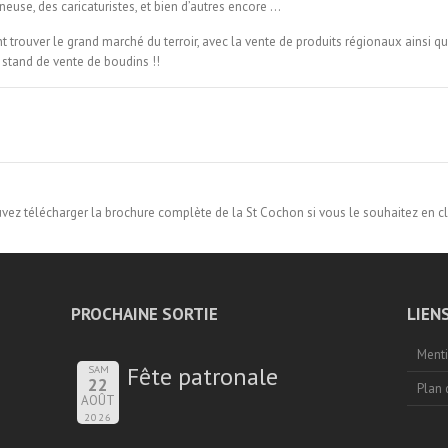
neuse, des caricaturistes, et bien d’autres encore …
trouver le grand marché du terroir, avec la vente de produits régionaux ainsi que
stand de vente de boudins !!
vez télécharger la brochure complète de la St Cochon si vous le souhaitez
en cl
PROCHAINE SORTIE
LIEN
Menti
Fête patronale
SAM
22
Plan 
AOÛT
2026