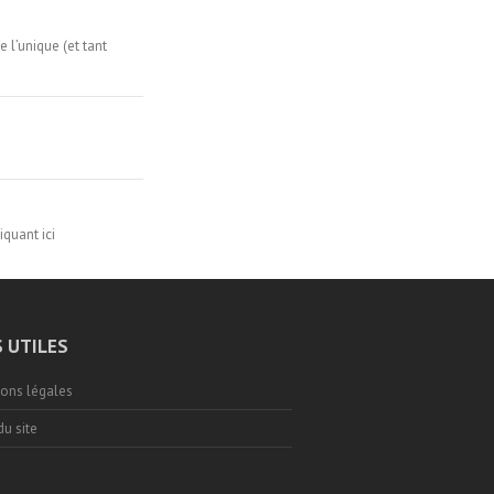
 l’unique (et tant
iquant ici
S UTILES
ons légales
du site