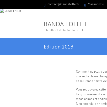
contact@bandafollet.fr
Mazirat (03)
BANDA FOLLET
Site officiel de la Banda Follet
Edition 2013
Comment ne plus y pen
une seule chose change
de la Grande Saint Coch
Vous retrouverez cette
long du week-end avec 
repas animés et endiabl
Bien entendu, de nombr