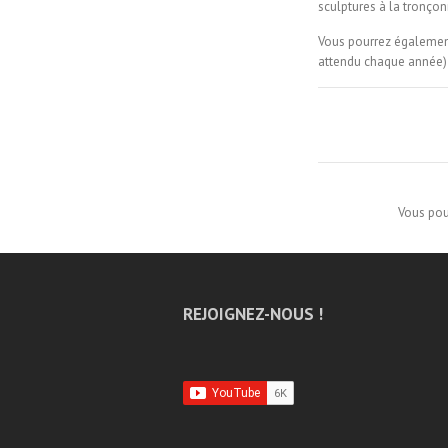
sculptures à la tronçon
Vous pourrez également 
attendu chaque année) 
Vous pou
REJOIGNEZ-NOUS !