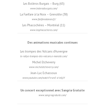
Les Boléros Burgais – Burg (65)
www.bolerosburgais.com/
La Fanfare à la Noix – Grenoble (38)
www.fanfarealanoix.fr/
Les Phacochères – Montréal (11)
www.lesphacocheres.com/
Des animations musicales continues
Les trompes des Volcans d’Auvergne
le-rallye-trompes-des-volcans.e-monsite.com/
Michel Etcheverry
www.micheletcheverry.com/
Jean-Luc Echassoux
www.youtube.com/watch?v=zvE-d-b6jlY
Un concert exceptionnel avec Sangria Gratuite
www.sangriagratuite.com/