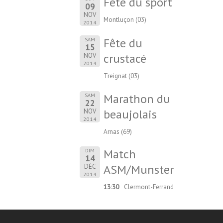
Fête du sport
09
NOV
Montluçon (03)
2014
Fête du
SAM
15
crustacé
NOV
2014
Treignat (03)
Marathon du
SAM
22
beaujolais
NOV
2014
Arnas (69)
Match
DIM
14
ASM/Munster
DÉC
2014
13:30
Clermont-Ferrand