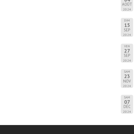
AOÛT
2024
DIM
15
SEP
2024
VEN
27
SEP
2024
SAM
23
NOV
2024
SAM
07
DÉC
2024