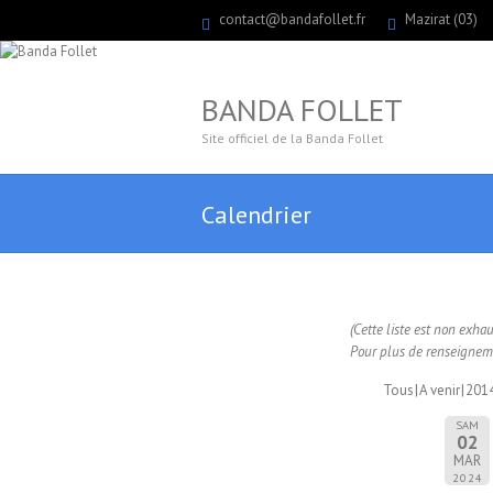
contact@bandafollet.fr
Mazirat (03)
BANDA FOLLET
Site officiel de la Banda Follet
Calendrier
(Cette liste est non exha
Pour plus de renseigneme
Tous
A venir
201
SAM
02
MAR
2024