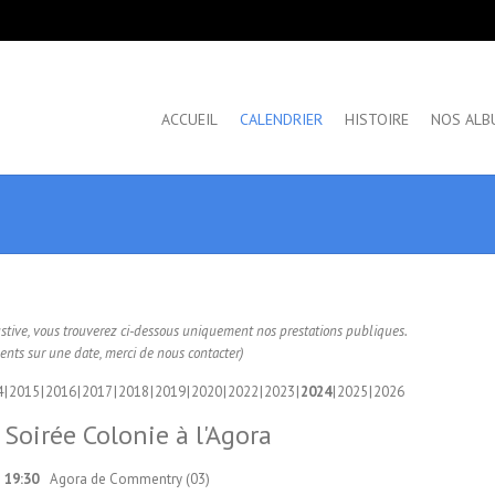
ACCUEIL
CALENDRIER
HISTOIRE
NOS ALB
ustive, vous trouverez ci-dessous uniquement nos prestations publiques.
nts sur une date, merci de nous contacter)
4
2015
2016
2017
2018
2019
2020
2022
2023
2024
2025
2026
Soirée Colonie à l'Agora
19:30
Agora de Commentry (03)