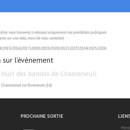
ustive, vous trouverez ci-dessous uniquement nos prestations publiques.
nts sur une date, merci de nous contacter)
4
2015
2016
2017
2018
2019
2020
2022
2023
2024
2025
2026
 sur l'évènement
Nuit des bandas de Chasseneuil
Chasseneuil sur Bonnieure (16)
PROCHAINE SORTIE
LIEN
Menti