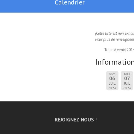
Calendrier
(Cette liste est non exha
Pour plus de renseigneme
Tous
A venir
201
Information
SAM
DIM
06
07
JUIL
JUIL
2024
2024
REJOIGNEZ-NOUS !