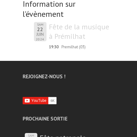
Information sur
l'évènement
Fête de la musique
SAM
22
à Prémilhat
JUIN
2024
19:30
Premilhat (03)
REJOIGNEZ-NOUS !
PROCHAINE SORTIE
SAM