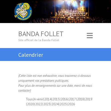
BANDA FOLLET
Site officiel de la Banda Follet
Calendrier
(Cette liste est non exhaustive, vous trouverez ci-dessous
uniquement nos prestations publiques.
Pour plus de renseignements sur une date, merci de nous
contacter)
Tous
A venir
2014
2015
2016
2017
2018
2019
2020
2022
2023
2024
2025
2026