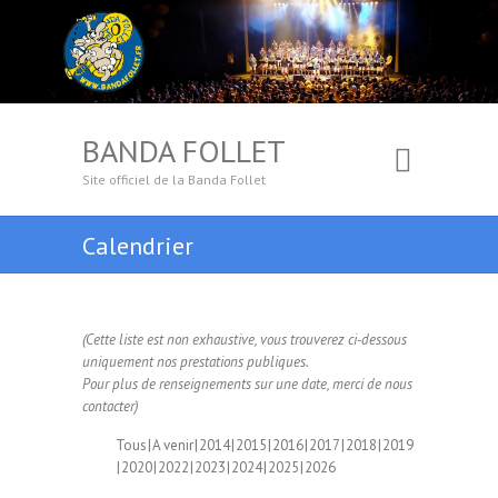
BANDA FOLLET
Site officiel de la Banda Follet
Calendrier
(Cette liste est non exhaustive, vous trouverez ci-dessous
uniquement nos prestations publiques.
Pour plus de renseignements sur une date, merci de nous
contacter)
Tous
A venir
2014
2015
2016
2017
2018
2019
2020
2022
2023
2024
2025
2026