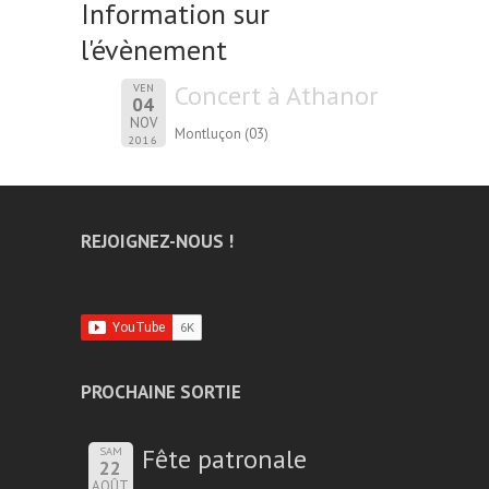
Information sur
l'évènement
Concert à Athanor
VEN
04
NOV
Montluçon (03)
2016
REJOIGNEZ-NOUS !
PROCHAINE SORTIE
Fête patronale
SAM
22
AOÛT