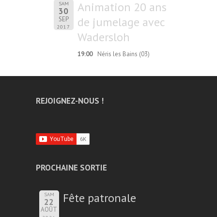
Animation 20 ans
SAM
30
de jumelage avec
SEP
2017
Wadersloh
19:00
Néris les Bains (03)
REJOIGNEZ-NOUS !
PROCHAINE SORTIE
Fête patronale
SAM
22
AOÛT