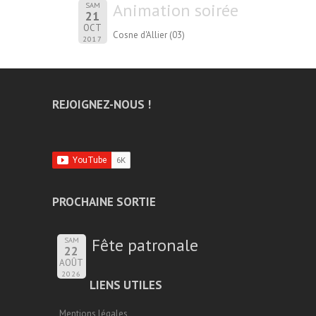
Animation soirée
SAM
21
OCT
Cosne d'Allier (03)
2017
REJOIGNEZ-NOUS !
PROCHAINE SORTIE
Fête patronale
SAM
22
AOÛT
2026
LIENS UTILES
Mentions légales