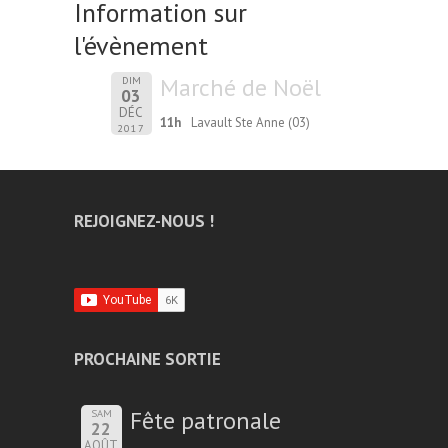
Information sur
l'évènement
Marché de Noël
DIM
03
DÉC
11h
Lavault Ste Anne (03)
2017
REJOIGNEZ-NOUS !
PROCHAINE SORTIE
Fête patronale
SAM
22
AOÛT