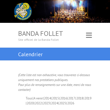
BANDA FOLLET
Site officiel de la Banda Follet
Calendrier
(Cette liste est non exhaustive, vous trouverez ci-dessous
uniquement nos prestations publiques.
Pour plus de renseignements sur une date, merci de nous
contacter)
Tous
A venir
2014
2015
2016
2017
2018
2019
2020
2022
2023
2024
2025
2026