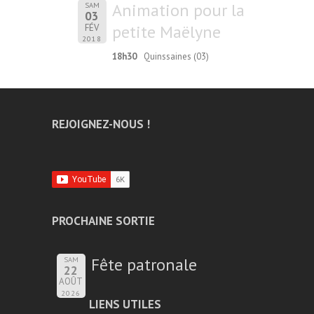
Animation pour la
SAM
03
petite Maëlyne
FÉV
2018
18h30
Quinssaines (03)
REJOIGNEZ-NOUS !
PROCHAINE SORTIE
Fête patronale
SAM
22
AOÛT
2026
LIENS UTILES