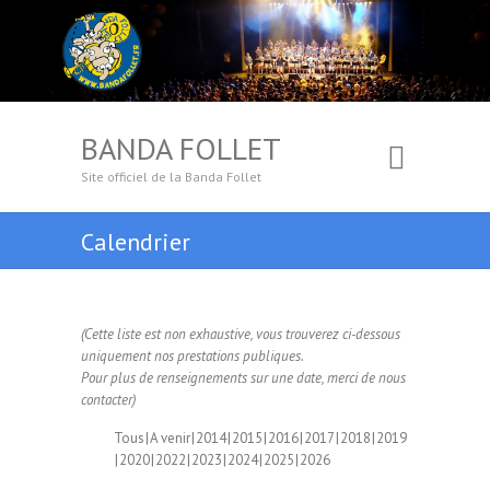
BANDA FOLLET
Site officiel de la Banda Follet
Calendrier
(Cette liste est non exhaustive, vous trouverez ci-dessous
uniquement nos prestations publiques.
Pour plus de renseignements sur une date, merci de nous
contacter)
Tous
A venir
2014
2015
2016
2017
2018
2019
2020
2022
2023
2024
2025
2026