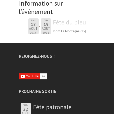
Information sur
l'évènement
Fête du bleu
SAM
DIM
18
19
AOÛT
AOÛT
Riom Es Montagne (15)
2018
2018
REJOIGNEZ-NOUS !
PROCHAINE SORTIE
Fête patronale
SAM
22
AOÛT