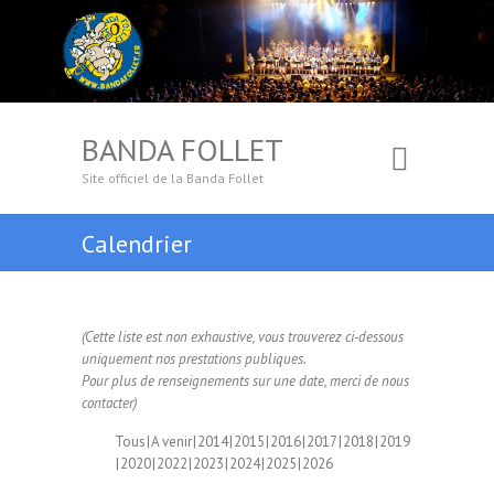
BANDA FOLLET
Site officiel de la Banda Follet
Calendrier
(Cette liste est non exhaustive, vous trouverez ci-dessous
uniquement nos prestations publiques.
Pour plus de renseignements sur une date, merci de nous
contacter)
Tous
A venir
2014
2015
2016
2017
2018
2019
2020
2022
2023
2024
2025
2026