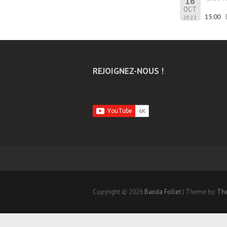
16
OCT
15:00
2022
REJOIGNEZ-NOUS !
Copyright © 2026
Banda Follet
| Theme by:
Th