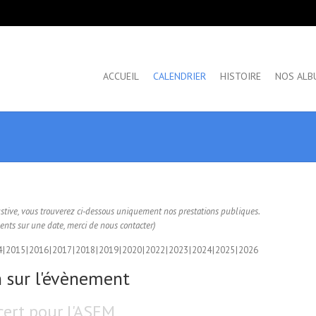
ACCUEIL
CALENDRIER
HISTOIRE
NOS ALB
ustive, vous trouverez ci-dessous uniquement nos prestations publiques.
nts sur une date, merci de nous contacter)
4
2015
2016
2017
2018
2019
2020
2022
2023
2024
2025
2026
 sur l'évènement
ert pour l'ASEM