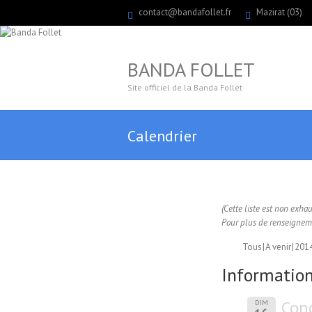
contact@bandafollet.fr
Mazirat (03)
BANDA FOLLET
Site officiel de la Banda Follet
Calendrier
(Cette liste est non exha
Pour plus de renseigneme
Tous
A venir
201
Information
Conc
DIM