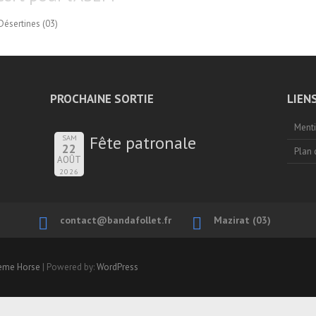
Désertines (03)
PROCHAINE SORTIE
LIEN
Menti
Fête patronale
SAM
22
Plan 
AOÛT
2026
contact@bandafollet.fr
Mazirat (03)
eme Horse
| Powered by:
WordPress