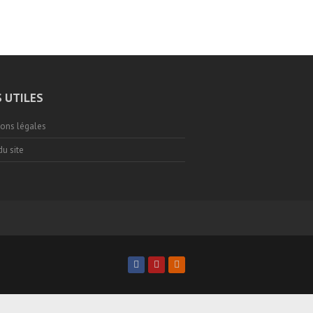
S UTILES
ons légales
du site