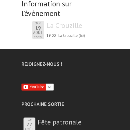
Information sur
l'évènement
La Crouzille
SAM
19
AOÛT
19:00
La Crouzille (63)
2023
REJOIGNEZ-NOUS !
PROCHAINE SORTIE
Fête patronale
SAM
22
AOÛT