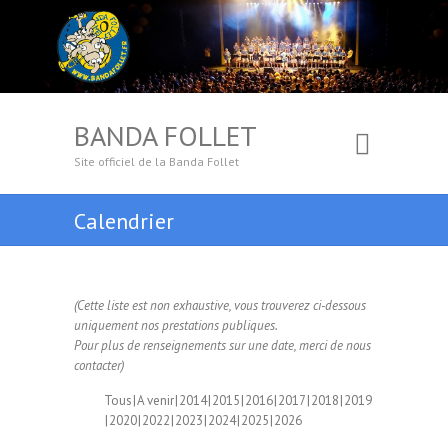
BANDA FOLLET
Site officiel de la Banda Follet
Calendrier
(Cette liste est non exhaustive, vous trouverez ci-dessous
uniquement nos prestations publiques.
Pour plus de renseignements sur une date, merci de nous
contacter)
Tous
A venir
2014
2015
2016
2017
2018
2019
2020
2022
2023
2024
2025
2026