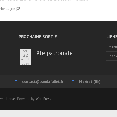
Montluçon (03)
PROCHAINE SORTIE
LIEN
Menti
Fête patronale
SAM
22
Plan 
AOÛT
2026
contact@bandafollet.fr
Mazirat (03)
eme Horse
| Powered by:
WordPress