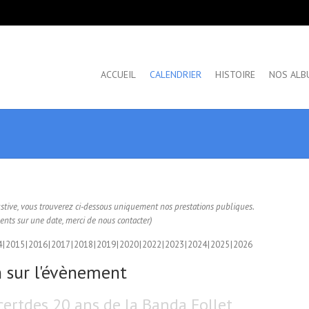
ACCUEIL
CALENDRIER
HISTOIRE
NOS ALB
ustive, vous trouverez ci-dessous uniquement nos prestations publiques.
nts sur une date, merci de nous contacter)
4
2015
2016
2017
2018
2019
2020
2022
2023
2024
2025
2026
 sur l'évènement
ertdes 20 ans de la Banda Follet