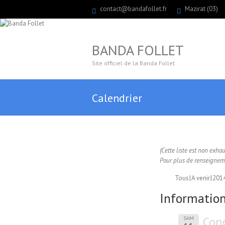
contact@bandafollet.fr
Mazirat (03)
BANDA FOLLET
Site officiel de la Banda Follet
Calendrier
(Cette liste est non exha
Pour plus de renseigneme
Tous
A venir
201
Information
Conc
SAM