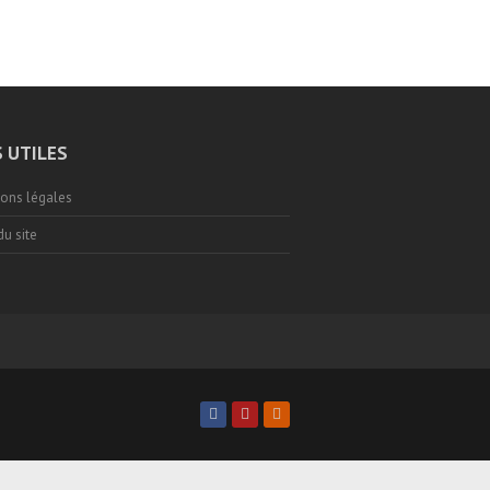
S UTILES
ons légales
du site