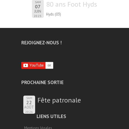
80 ans Foot Hyds
SAM
07
JUIN
Hyds (03)
2025
REJOIGNEZ-NOUS !
PROCHAINE SORTIE
Fête patronale
SAM
22
AOÛT
2026
LIENS UTILES
Mentions légales