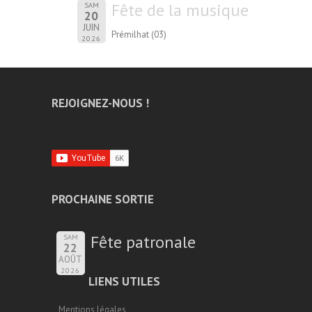
Fête de la musique
SAM
20
JUIN
Prémilhat (03)
2026
REJOIGNEZ-NOUS !
PROCHAINE SORTIE
Fête patronale
SAM
22
AOÛT
2026
LIENS UTILES
Mentions légales