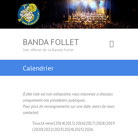
BANDA FOLLET
Site officiel de la Banda Follet
Calendrier
(Cette liste est non exhaustive, vous trouverez ci-dessous
uniquement nos prestations publiques.
Pour plus de renseignements sur une date, merci de nous
contacter)
Tous
A venir
2014
2015
2016
2017
2018
2019
2020
2022
2023
2024
2025
2026