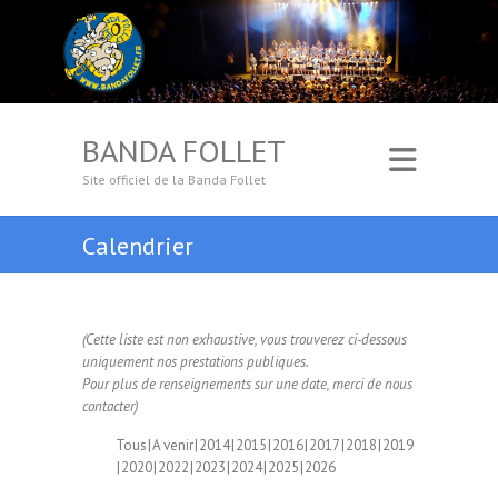
BANDA FOLLET
Site officiel de la Banda Follet
Calendrier
(Cette liste est non exhaustive, vous trouverez ci-dessous
uniquement nos prestations publiques.
Pour plus de renseignements sur une date, merci de nous
contacter)
Tous
A venir
2014
2015
2016
2017
2018
2019
2020
2022
2023
2024
2025
2026