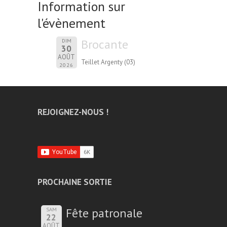
Information sur
l'évènement
Brocante
DIM
30
AOÛT
Teillet Argenty (03)
2026
REJOIGNEZ-NOUS !
PROCHAINE SORTIE
Fête patronale
SAM
22
AOÛT