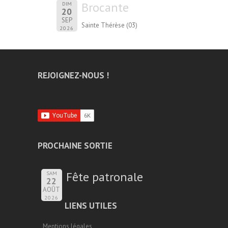
Brocante
DIM
20
SEP
Sainte Thérèse (03)
2026
REJOIGNEZ-NOUS !
PROCHAINE SORTIE
Fête patronale
SAM
22
AOÛT
2026
LIENS UTILES
Mentions légales